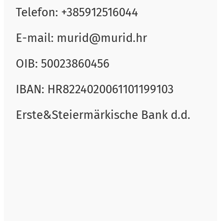
Telefon: +385912516044
E-mail: murid@murid.hr
OIB: 50023860456
IBAN: HR8224020061101199103
Erste&Steiermärkische Bank d.d.