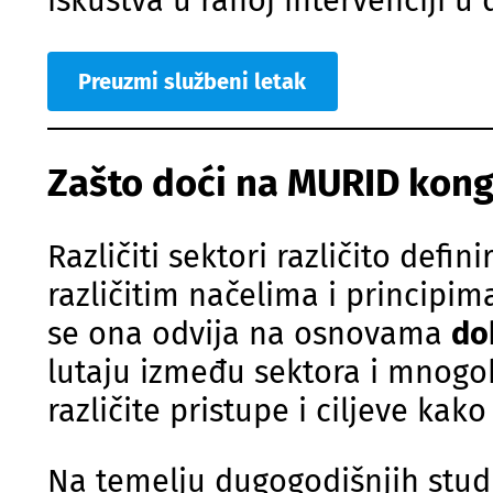
iskustva u ranoj intervenciji u
Preuzmi službeni letak
Zašto doći na MURID kong
Različiti sektori različito def
različitim načelima i principi
se ona odvija na osnovama
do
lutaju između sektora i mnogob
različite pristupe i ciljeve ka
Na temelju dugogodišnjih studi