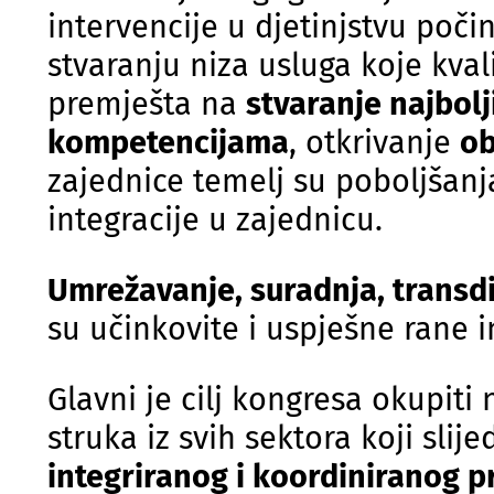
intervencije u djetinjstvu poči
stvaranju niza usluga koje kvali
premješta na
stvaranje najbolj
kompetencijama
, otkrivanje
ob
zajednice temelj su poboljšanja
integracije u zajednicu.
Umrežavanje, suradnja, transdi
su učinkovite i uspješne rane i
Glavni je cilj kongresa okupiti 
struka iz svih sektora koji slije
integriranog i koordiniranog p