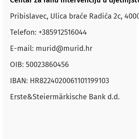
Pribislavec, Ulica braće Radića 2c, 40
Telefon: +385912516044
E-mail: murid@murid.hr
OIB: 50023860456
IBAN: HR8224020061101199103
Erste&Steiermärkische Bank d.d.