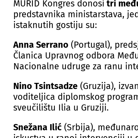
MURID Kongres donosi
tri međ
predstavnika ministarstava, jed
istaknutih gostiju su:
Anna Serrano
(Portugal), preds
Članica Upravnog odbora Međuna
Nacionalne udruge za ranu inte
Nino Tsintsadze
(Gruzija), izva
voditeljica diplomskog progra
sveučilištu Ilia u Gruziji.
Snežana Ilić
(Srbija), međunaro