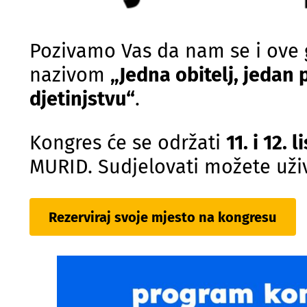
Pozivamo Vas da nam se i ove 
nazivom
„Jedna obitelj, jedan
djetinjstvu“
.
Kongres će se održati
11. i 12. 
MURID. Sudjelovati možete uživ
Rezerviraj svoje mjesto na kongresu