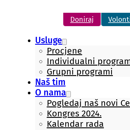
Doniraj
Volont
Usluge
Procjene
Individualni program
Grupni programi
Naš tim
O nama
Pogledaj naš novi C
Kongres 2024.
Kalendar rada