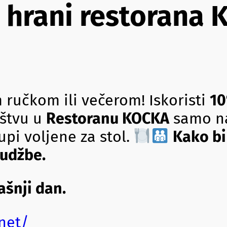
oj hrani restorana
im ručkom ili večerom! Iskoristi
10
uštvu u
Restoranu KOCKA
samo na
upi voljene za stol.
Kako bi
rudžbe.
ašnji dan.
net/