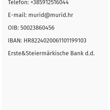
Telefon: +385912516044
E-mail: murid@murid.hr
OIB: 50023860456
IBAN: HR8224020061101199103
Erste&Steiermärkische Bank d.d.