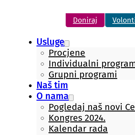
Doniraj
Volont
Usluge
Procjene
Individualni program
Grupni programi
Naš tim
O nama
Pogledaj naš novi C
Kongres 2024.
Kalendar rada