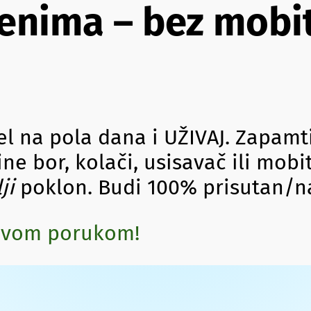
ljenima – bez mobi
el na pola dana i UŽIVAJ. Zapamti
e bor, kolači, usisavač ili mobit
ji
poklon. Budi 100% prisutan/n
novom porukom!