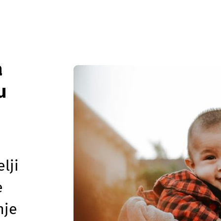
a
u
lji
e
nje