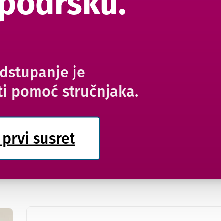
 podršku.
dstupanje je
ti pomoć stručnjaka.
 prvi susret