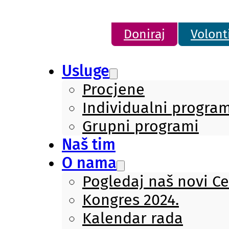
Doniraj
Volont
Usluge
Procjene
Individualni program
Grupni programi
Naš tim
O nama
Pogledaj naš novi C
Kongres 2024.
Kalendar rada