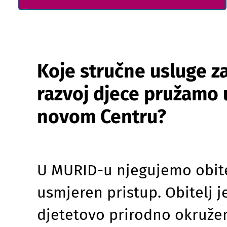
Koje stručne usluge z
razvoj djece pružamo 
novom Centru?
U MURID-u njegujemo obite
usmjeren pristup. Obitelj j
djetetovo prirodno okruže