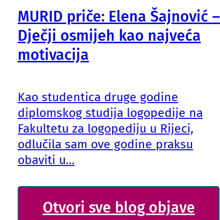
MURID priče: Elena Šajnović –
Dječji osmijeh kao najveća
motivacija
Kao studentica druge godine
diplomskog studija logopedije na
Fakultetu za logopediju u Rijeci,
odlučila sam ove godine praksu
obaviti u...
Otvori sve blog objave