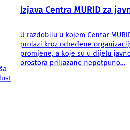
Izjava Centra MURID za jav
U razdoblju u kojem Centar MURI
prolazi kroz određene organizaci
promjene, a koje su u dijelu javn
prostora prikazane nepotpuno...
ša
lust