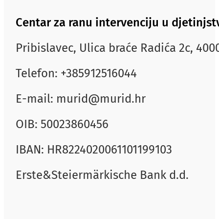
Centar za ranu intervenciju u djetinj
Pribislavec, Ulica braće Radića 2c, 40
Telefon: +385912516044
E-mail: murid@murid.hr
OIB: 50023860456
IBAN: HR8224020061101199103
Erste&Steiermärkische Bank d.d.