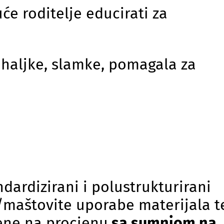
e roditelje educirati za
uhaljke, slamke, pomagala za
dardizirani i polustrukturirani
e/maštovite uporabe materijala t
ene na procjenu
sa sumnjom na