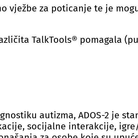
 vježbe za poticanje te je moguć
različita TalkTools® pomagala (p
agnostiku autizma, ADOS-2 je stan
cije, socijalne interakcije, igr
ponašanja za osobe koje su upuć