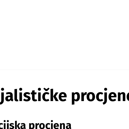
jalističke procjen
cijska procjena