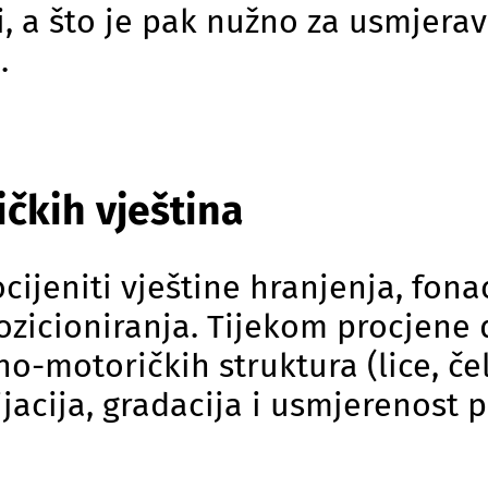
, a što je pak nužno za usmjerav
.
čkih vještina
eniti vještine hranjenja, fonacij
zicioniranja. Tijekom procjene d
-motoričkih struktura (lice, čelj
jacija, gradacija i usmjerenost p