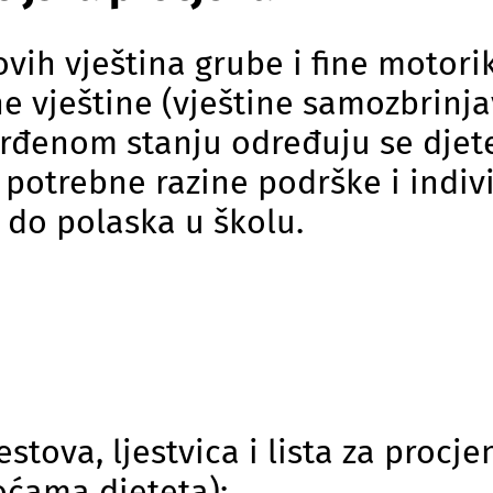
vih vještina grube i fine motori
e vještine (vještine samozbrinj
rđenom stanju određuju se djete
 potrebne razine podrške i indivi
 do polaska u školu.
stova, ljestvica i lista za procj
oćama djeteta):