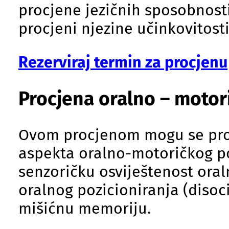
procjene jezičnih sposobnosti
procjeni njezine učinkovitosti
Rezerviraj termin za procjenu
Procjena oralno – motori
Ovom procjenom mogu se procij
aspekta oralno-motoričkog po
senzoričku osviještenost oralno
oralnog pozicioniranja (disoci
mišićnu memoriju.