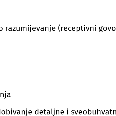
o razumijevanje (receptivni govor
anja
dobivanje detaljne i sveobuhvat