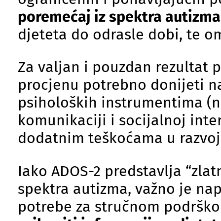
poremećaj iz spektra autizma
djeteta do odrasle dobi, te 
Za valjan i pouzdan rezultat p
procjenu potrebno donijeti na
psiholoških instrumentima (ne
komunikaciji i socijalnoj int
dodatnim teškoćama u razvoj
Iako ADOS-2 predstavlja “zlat
spektra autizma, važno je nap
potrebe za stručnom podršk