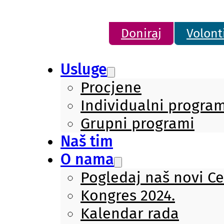
Doniraj
Volont
Usluge
Procjene
Individualni program
Grupni programi
Naš tim
O nama
Pogledaj naš novi C
Kongres 2024.
Kalendar rada