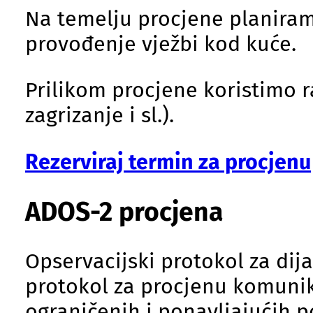
Na temelju procjene planiramo
provođenje vježbi kod kuće.
Prilikom procjene koristimo 
zagrizanje i sl.).
Rezerviraj termin za procjenu
ADOS-2 procjena
Opservacijski protokol za dij
protokol za procjenu komunika
ograničenih i ponavljajućih 