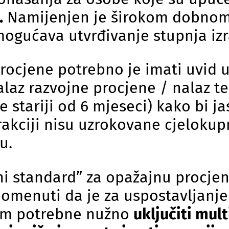
.
Namijenjen je širokom dobnom 
omogućava utvrđivanje stupnja iz
rocjene potrebno je imati uvid u 
laz razvojne procjene / nalaz te
 stariji od 6 mjeseci)
kako bi ja
erakciji nisu uzrokovane cjelokup
u.
ni standard” za opažajnu procjen
omenuti da je za uspostavljanje 
om potrebne nužno
uključiti mult