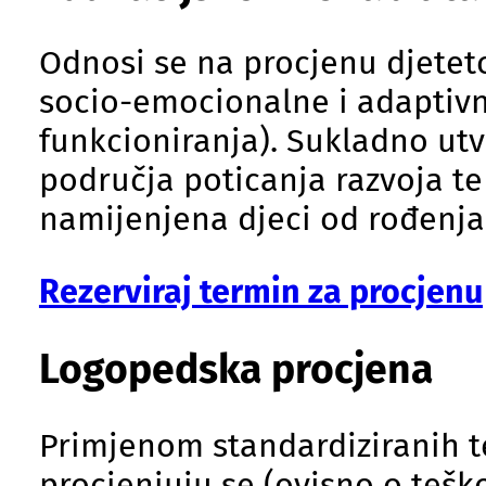
Odnosi se na procjenu djeteto
socio-emocionalne i adaptivn
funkcioniranja). Sukladno utv
područja poticanja razvoja te
namijenjena djeci od rođenja
Rezerviraj termin za procjenu
Logopedska procjena
Primjenom standardiziranih te
procjenjuju se (ovisno o tešk