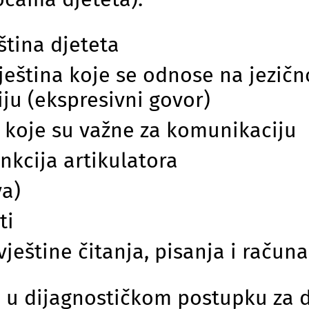
ština djeteta
ještina koje se odnose na jezičn
ju (ekspresivni govor)
e koje su važne za komunikaciju
unkcija artikulatora
va)
ti
vještine čitanja, pisanja i račun
d u dijagnostičkom postupku za 