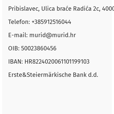
Pribislavec, Ulica braće Radića 2c, 40
Telefon: +385912516044
E-mail: murid@murid.hr
OIB: 50023860456
IBAN: HR8224020061101199103
Erste&Steiermärkische Bank d.d.