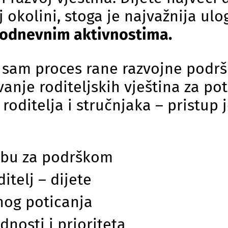
okolini, stoga je najvažnija ulog
akodnevnim aktivnostima.
u sam proces rane razvojne podr
vanje roditeljskih vještina za p
roditelja i stručnjaka – pristup 
ebu za podrškom
itelj – dijete
nog poticanja
dnosti i prioriteta