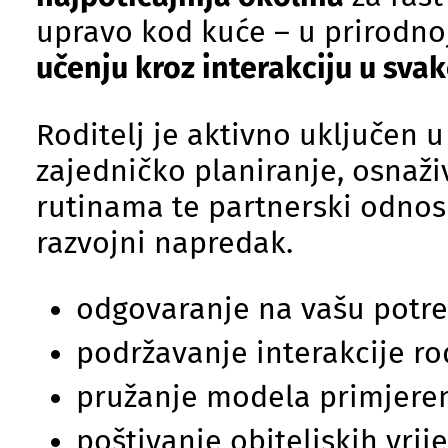
upravo kod kuće – u prirodnoj 
učenju kroz interakciju u sv
Roditelj je aktivno uključen 
zajedničko planiranje, osnaži
rutinama te partnerski odnos 
razvojni napredak.
odgovaranje na vašu potr
podržavanje interakcije rod
pružanje modela primjere
poštivanje obiteljskih vrije