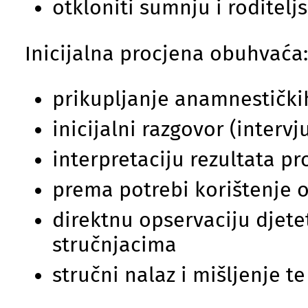
otkloniti sumnju i roditelj
Inicijalna procjena obuhvaća:
prikupljanje anamnestičk
inicijalni razgovor (intervj
interpretaciju rezultata p
prema potrebi korištenje o
direktnu opservaciju djeteta
stručnjacima
stručni nalaz i mišljenje t