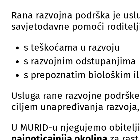
Rana razvojna podrška je usl
savjetodavne pomoći roditelj
s teškoćama u razvoju
s razvojnim odstupanjima
s prepoznatim biološkim il
Usluga rane razvojne podrške
ciljem unapređivanja razvoja, 
U MURID-u njegujemo obitelji
najpoticajnija okolina
za rast