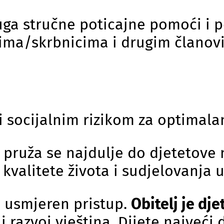
uga stručne poticajne pomoći i p
ima/skrbnicima i drugim članovim
i socijalnim rizikom za optimalan
 pruža se najdulje do djetetove 
kvalitete života i sudjelovanja u
 usmjeren pristup.
Obitelj je dj
 i razvoj vještina. Dijete najveći