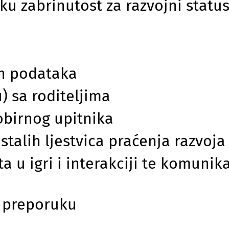
sku zabrinutost za razvojni statu
ih podataka
u) sa roditeljima
robirnog upitnika
stalih ljestvica praćenja razvoja
 u igri i interakciji te komunikac
e preporuku