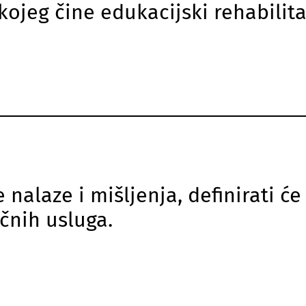
kojeg čine edukacijski rehabilit
laze i mišljenja, definirati će
učnih usluga.