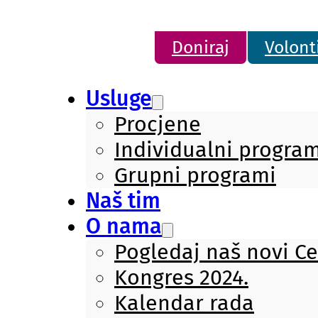
Doniraj
Volont
Usluge
Procjene
Individualni program
Grupni programi
Naš tim
O nama
Pogledaj naš novi C
Kongres 2024.
Kalendar rada