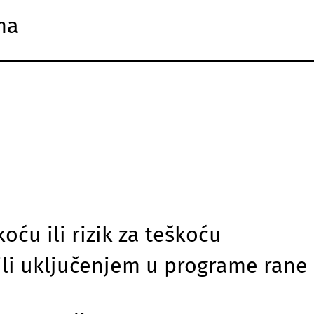
ma
oću ili rizik za teškoću
/ili uključenjem u programe rane