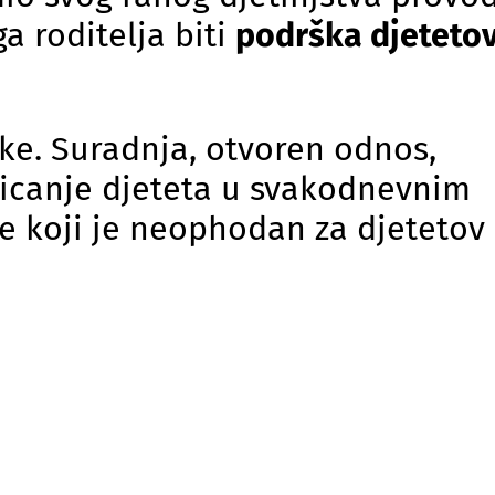
a roditelja biti
podrška djetet
ške. Suradnja, otvoren odnos,
oticanje djeteta u svakodnevnim
je koji je neophodan za djetetov