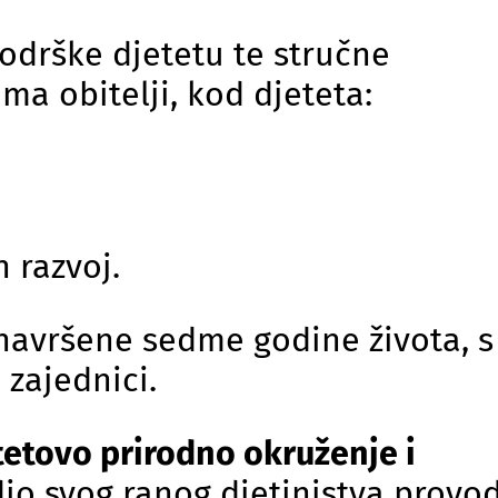
odrške djetetu te stručne
a obitelji, kod djeteta:
 razvoj.
navršene sedme godine života, s
 zajednici.
etetovo prirodno okruženje i
 dio svog ranog djetinjstva provo