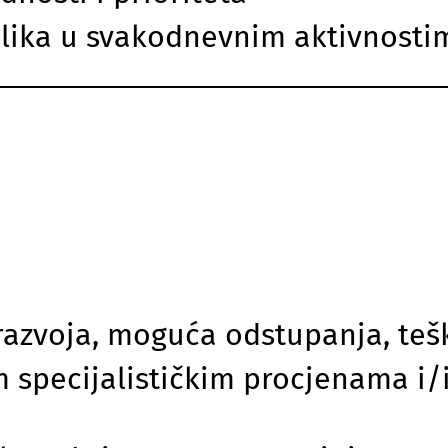
rilika u svakodnevnim aktivnosti
razvoja, moguća odstupanja, tešk
im specijalističkim procjenama i