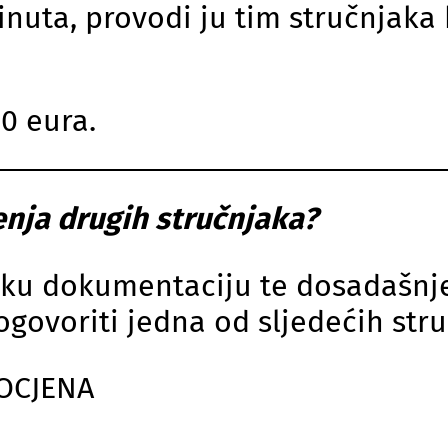
inuta, provodi ju tim stručnjaka 
30 eura.
enja drugih stručnjaka?
u dokumentaciju te dosadašnje na
dogovoriti jedna od sljedećih str
OCJENA