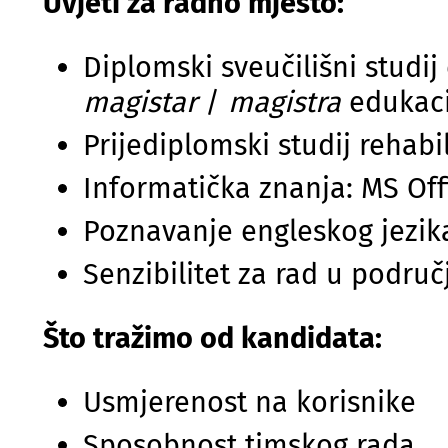
Uvjeti za radno mjesto:
Diplomski sveučilišni studij
magistar
/
magistra
edukacij
Prijediplomski studij rehabi
Informatička znanja: MS Off
Poznavanje engleskog jezik
Senzibilitet za rad u područ
Što tražimo od kandidata:
Usmjerenost na korisnike
Sposobnost timskog rada