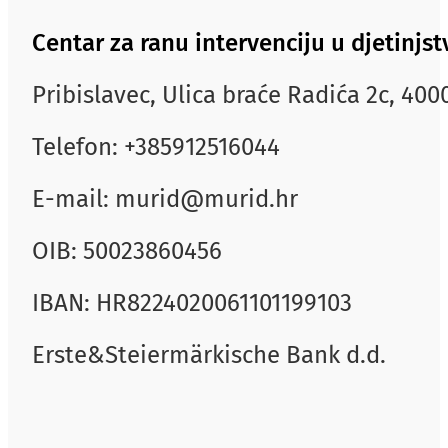
Centar za ranu intervenciju u djetinj
Pribislavec, Ulica braće Radića 2c, 40
Telefon: +385912516044
E-mail: murid@murid.hr
OIB: 50023860456
IBAN: HR8224020061101199103
Erste&Steiermärkische Bank d.d.