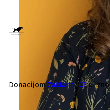
Donacijom
Zaklade ICF
u izno