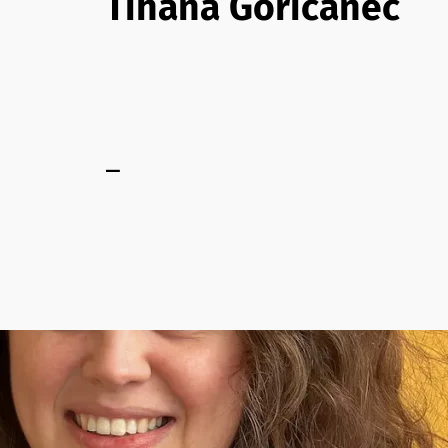
Tihana Goričanec
–