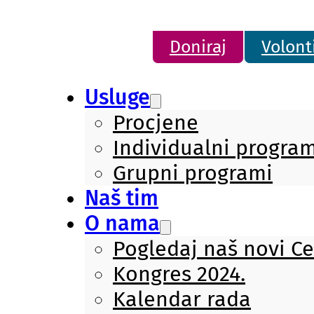
Doniraj
Volont
Usluge
Procjene
Individualni program
Grupni programi
Naš tim
O nama
Pogledaj naš novi C
Kongres 2024.
Kalendar rada