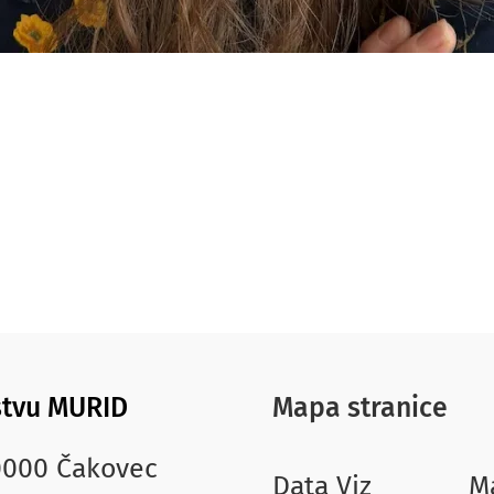
jstvu MURID
Mapa stranice
40000 Čakovec
Data Viz
M