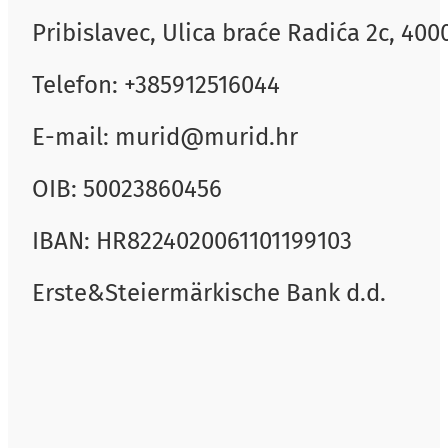
Pribislavec, Ulica braće Radića 2c, 40
Telefon: +385912516044
E-mail: murid@murid.hr
OIB: 50023860456
IBAN: HR8224020061101199103
Erste&Steiermärkische Bank d.d.