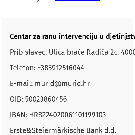
Centar za ranu intervenciju u djetinj
Pribislavec, Ulica braće Radića 2c, 40
Telefon: +385912516044
E-mail: murid@murid.hr
OIB: 50023860456
IBAN: HR8224020061101199103
Erste&Steiermärkische Bank d.d.