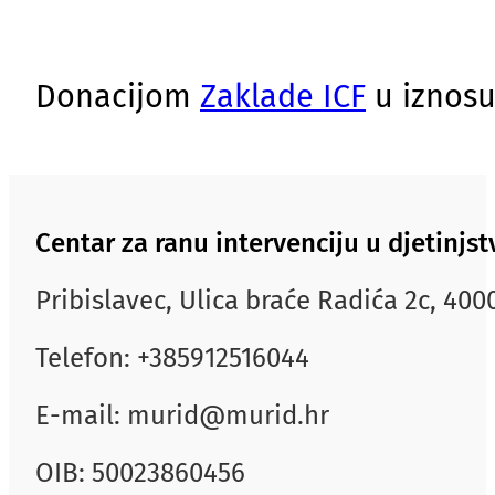
Donacijom
Zaklade ICF
u iznosu
Centar za ranu intervenciju u djetinj
Pribislavec, Ulica braće Radića 2c, 40
Telefon: +385912516044
E-mail: murid@murid.hr
OIB: 50023860456